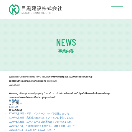
NEWS
事業内容
Warning
: Undefined array key 0 in
/usr/home/mw2pfpa9d3/www/htdocs/web/wp-
content/themes/minimal/index.php
on line
15
2021.05.13
Warning
: Attempt to read property "name" on null in
/usr/home/mw2pfpa9d3/www/htdocs/web/wp-
content/themes/minimal/index.php
on line
21
事業内容
カテゴリー
お知らせ
最近の投稿
2026年7月28日～30日 インターンシップを実施しました
2026年7月21日 高校生のためのジョブフェアに参加しました
2026年5月22日 ユースエール認定通知書をいただきました。
2026年5月7日 外部講師の方をお招きし、研修を実施しました
2026年4月1日 新入社員が１名入社しました