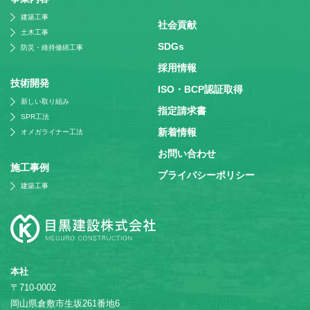
建築工事
社会貢献
土木工事
SDGs
防災・維持修繕工事
採⽤情報
技術開発
ISO・BCP認証取得
新しい取り組み
指定請求書
SPR工法
新着情報
オメガライナー工法
お問い合わせ
施⼯事例
プライバシーポリシー
建築工事
本社
〒710-0002
岡山県倉敷市生坂261番地6