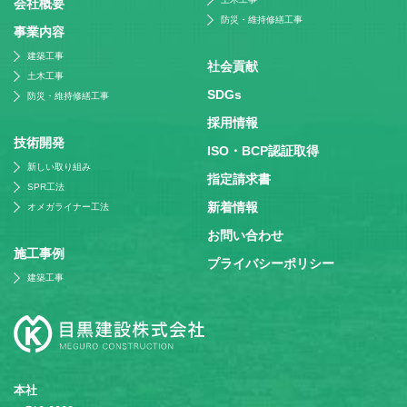
会社概要
防災・維持修繕工事
事業内容
建築工事
社会貢献
土木工事
SDGs
防災・維持修繕工事
採⽤情報
技術開発
ISO・BCP認証取得
新しい取り組み
指定請求書
SPR工法
新着情報
オメガライナー工法
お問い合わせ
施⼯事例
プライバシーポリシー
建築工事
本社