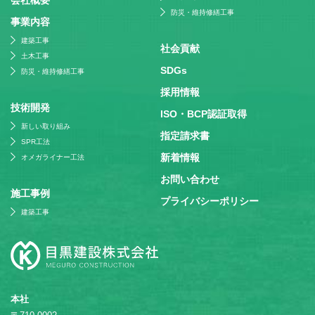
防災・維持修繕工事
事業内容
建築工事
社会貢献
土木工事
SDGs
防災・維持修繕工事
採⽤情報
技術開発
ISO・BCP認証取得
新しい取り組み
指定請求書
SPR工法
新着情報
オメガライナー工法
お問い合わせ
施⼯事例
プライバシーポリシー
建築工事
本社