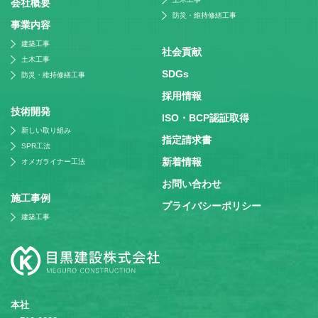
会社概要
防災・維持修繕工事
事業内容
建築工事
社会貢献
土木工事
SDGs
防災・維持修繕工事
採⽤情報
技術開発
ISO・BCP認証取得
新しい取り組み
指定請求書
SPR工法
新着情報
オメガライナー工法
お問い合わせ
施⼯事例
プライバシーポリシー
建築工事
本社