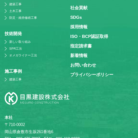
建築工事
社会貢献
土木工事
SDGs
防災・維持修繕工事
採⽤情報
技術開発
ISO・BCP認証取得
新しい取り組み
指定請求書
SPR工法
新着情報
オメガライナー工法
お問い合わせ
施⼯事例
プライバシーポリシー
建築工事
本社
〒710-0002
岡山県倉敷市生坂261番地6