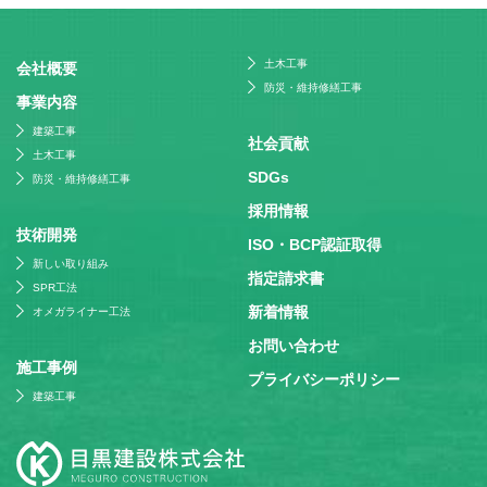
土木工事
会社概要
防災・維持修繕工事
事業内容
建築工事
社会貢献
土木工事
SDGs
防災・維持修繕工事
採⽤情報
技術開発
ISO・BCP認証取得
新しい取り組み
指定請求書
SPR工法
新着情報
オメガライナー工法
お問い合わせ
施⼯事例
プライバシーポリシー
建築工事