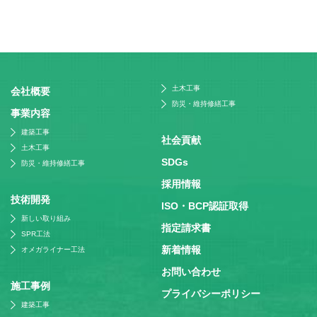
土木工事
会社概要
防災・維持修繕工事
事業内容
建築工事
社会貢献
土木工事
SDGs
防災・維持修繕工事
採⽤情報
技術開発
ISO・BCP認証取得
新しい取り組み
指定請求書
SPR工法
新着情報
オメガライナー工法
お問い合わせ
施⼯事例
プライバシーポリシー
建築工事