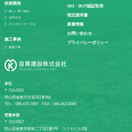
技術開発
ISO・BCP認証取得
新しい取り組み
指定請求書
SPR工法
新着情報
オメガライナー工法
お問い合わせ
施⼯事例
プライバシーポリシー
建築工事
本社
〒710-0002
岡山県倉敷市生坂261番地6
TEL：086-476-7887 FAX：086-462-9099
営業本部
〒710-0057
岡山県倉敷市昭和二丁目1番3号 コスモビル1階