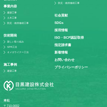
防災・維持修繕工事
事業内容
建築工事
社会貢献
土木工事
SDGs
防災・維持修繕工事
採⽤情報
技術開発
ISO・BCP認証取得
新しい取り組み
指定請求書
SPR工法
新着情報
オメガライナー工法
お問い合わせ
施⼯事例
プライバシーポリシー
建築工事
本社
〒710-0002