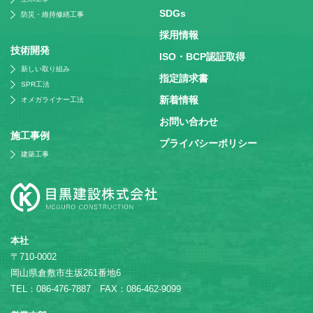
SDGs
防災・維持修繕工事
採⽤情報
技術開発
ISO・BCP認証取得
新しい取り組み
指定請求書
SPR工法
新着情報
オメガライナー工法
お問い合わせ
施⼯事例
プライバシーポリシー
建築工事
本社
〒710-0002
岡山県倉敷市生坂261番地6
TEL：086-476-7887 FAX：086-462-9099