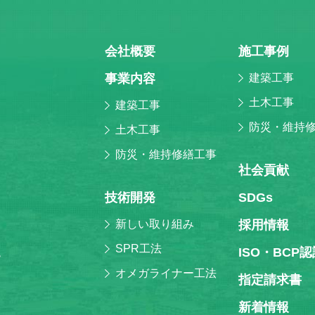
会社概要
施⼯事例
事業内容
建築工事
土木工事
建築工事
防災・維持
土木工事
防災・維持修繕工事
社会貢献
技術開発
SDGs
新しい取り組み
採⽤情報
SPR工法
ISO・BCP
階
オメガライナー工法
指定請求書
新着情報