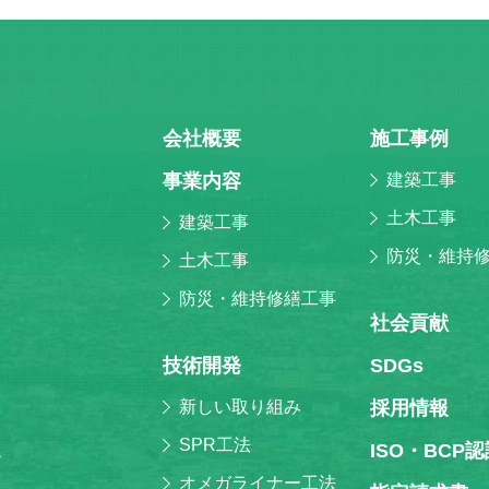
会社概要
施⼯事例
事業内容
建築工事
土木工事
建築工事
防災・維持
土木工事
防災・維持修繕工事
社会貢献
技術開発
SDGs
新しい取り組み
採⽤情報
SPR工法
ISO・BCP
階
オメガライナー工法