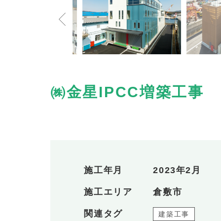
㈱金星IPCC増築工事
施工年月
2023年2月
施工エリア
倉敷市
関連タグ
建築工事