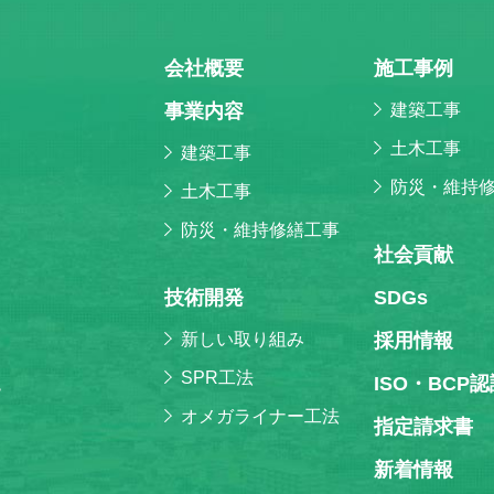
会社概要
施⼯事例
事業内容
建築工事
土木工事
建築工事
防災・維持
土木工事
防災・維持修繕工事
社会貢献
技術開発
SDGs
新しい取り組み
採⽤情報
SPR工法
ISO・BCP
階
オメガライナー工法
指定請求書
新着情報