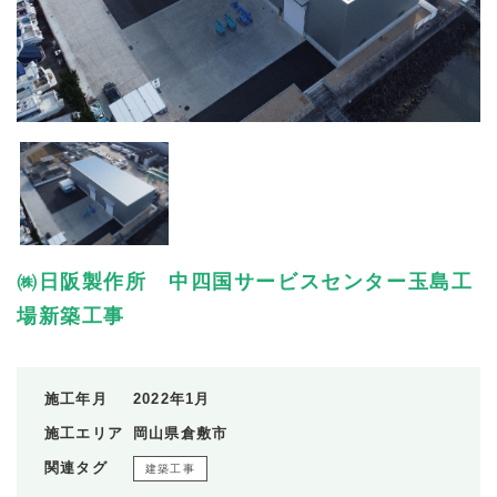
㈱日阪製作所 中四国サービスセンター玉島工
場新築工事
施工年月
2022年1月
施工エリア
岡山県倉敷市
関連タグ
建築工事