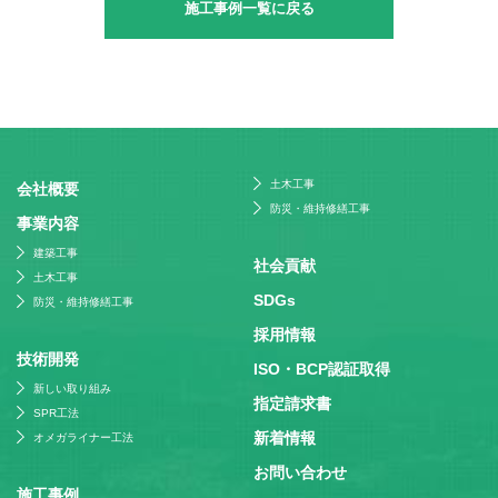
施工事例一覧に戻る
土木工事
会社概要
防災・維持修繕工事
事業内容
建築工事
社会貢献
土木工事
SDGs
防災・維持修繕工事
採⽤情報
技術開発
ISO・BCP認証取得
新しい取り組み
指定請求書
SPR工法
新着情報
オメガライナー工法
お問い合わせ
施⼯事例