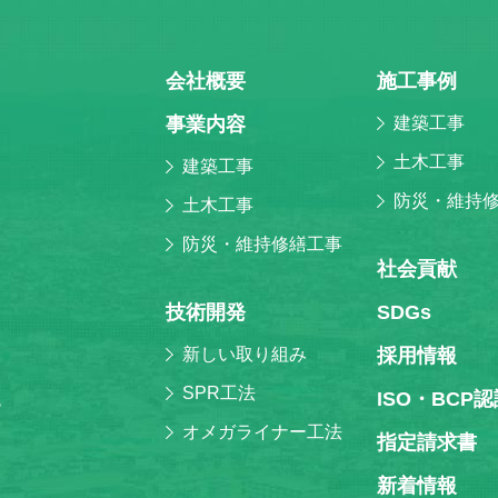
会社概要
施⼯事例
事業内容
建築工事
土木工事
建築工事
防災・維持
土木工事
防災・維持修繕工事
社会貢献
技術開発
SDGs
新しい取り組み
採⽤情報
SPR工法
ISO・BCP
階
オメガライナー工法
指定請求書
新着情報