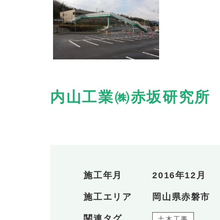
内山工業㈱赤坂研究所
施工年月
2016年12月
施工エリア
岡山県赤磐市
関連タグ
土木工事