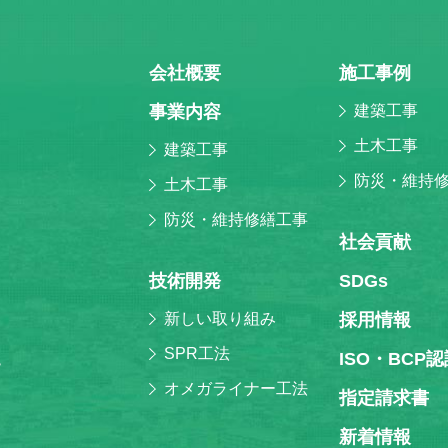
会社概要
施⼯事例
事業内容
建築工事
土木工事
建築工事
防災・維持
土木工事
防災・維持修繕工事
社会貢献
技術開発
SDGs
新しい取り組み
採⽤情報
SPR工法
ISO・BCP
階
オメガライナー工法
指定請求書
新着情報