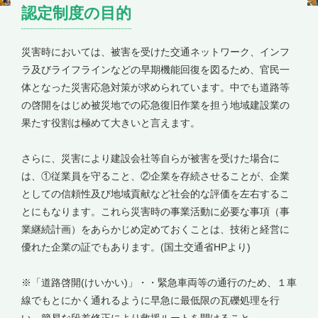
認定制度の目的
災害時においては、被害を受けた交通ネットワーク、インフ
ラ及びライフラインなどの早期機能回復を図るため、官民一
体となった災害応急対策が求められています。中でも道路等
の啓開をはじめ被災地での応急復旧作業を担う地域建設業の
果たす役割は極めて大きいと言えます。
さらに、災害により建設会社等自らが被害を受けた場合に
は、①従業員を守ること、②企業を存続させることが、企業
としての信頼性及び地域貢献など社会的な評価を左右するこ
とにもなります。これら災害時の事業活動に必要な事項（事
業継続計画）をあらかじめ定めておくことは、技術と経営に
優れた企業の証でもあります。(国土交通省HPより)
※「道路啓開(けいかい)」・・緊急車両等の通行のため、１車
線でもとにかく通れるように早急に最低限の瓦礫処理を行